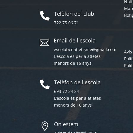
Notí
Mar
Telèfon del club

Boti
722 75 06 71
Email de l'escola

escolabcnatletisme@gmail.com
Avís
L’escola és per a atletes
Polí
menors de 16 anys
Polí
Telèfon de l'escola

693 72 34 24
L’escola és per a atletes
menors de 16 anys
On estem
