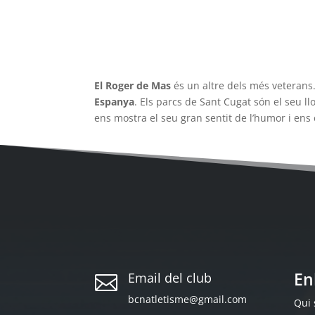
El Roger de Mas
és un altre dels més veterans
Espanya
. Els parcs de Sant Cugat són el seu l
ens mostra el seu gran sentit de l’humor i ens 
En
Email del club

bcnatletisme@gmail.com
Qui