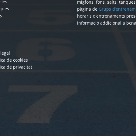
cies
migfons, fons, salts, tanque
ques
pàgina de
Grups d’entrenam
ga
horaris d’entrenaments pres
informació addicional a bcn
 legal
tica de cookies
tica de privacitat