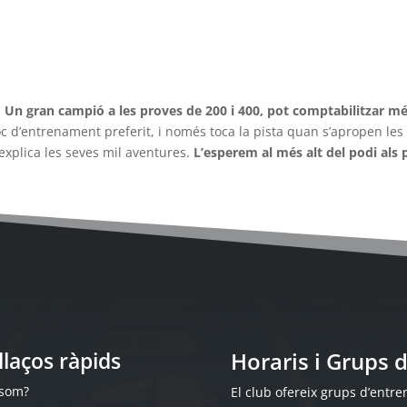
.
Un gran campió a les proves de 200 i 400, pot comptabilitzar mé
loc d’entrenament preferit, i només toca la pista quan s’apropen le
explica les seves mil aventures.
L’esperem al més alt del podi als
llaços ràpids
Horaris i Grups
 som?
El club ofereix grups d’entren