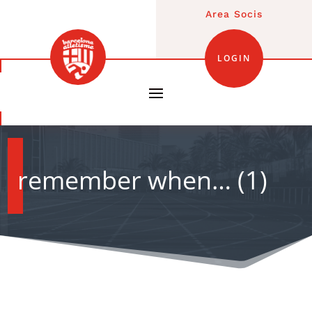
Area Socis
LOGIN
remember when… (1)