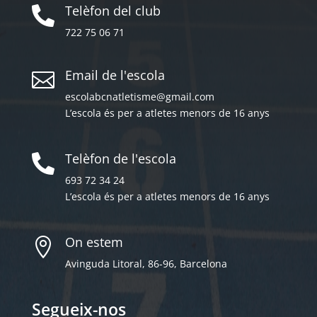
Telèfon del club

722 75 06 71
Email de l'escola

escolabcnatletisme@gmail.com
L’escola és per a atletes menors de 16 anys
Telèfon de l'escola

693 72 34 24
L’escola és per a atletes menors de 16 anys
On estem

Avinguda Litoral, 86-96, Barcelona
Segueix-nos