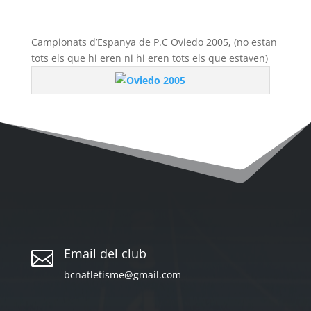
Campionats d’Espanya de P.C Oviedo 2005, (no estan
tots els que hi eren ni hi eren tots els que estaven)
Email del club

bcnatletisme@gmail.com