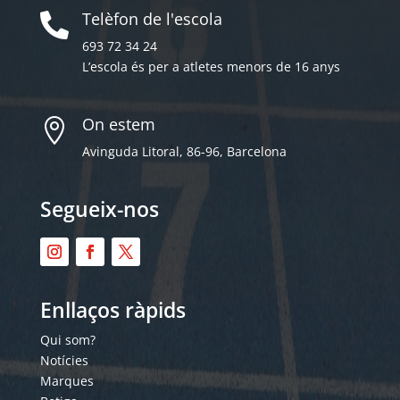
Telèfon de l'escola

693 72 34 24
L’escola és per a atletes menors de 16 anys
On estem

Avinguda Litoral, 86-96, Barcelona
Segueix-nos
Enllaços ràpids
Qui som?
Notícies
Marques