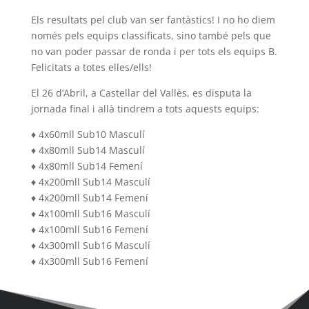
Els resultats pel club van ser fantàstics! I no ho diem
només pels equips classificats, sino també pels que
no van poder passar de ronda i per tots els equips B.
Felicitats a totes elles/ells!
El 26 d’Abril, a Castellar del Vallès, es disputa la
jornada final i allà tindrem a tots aquests equips:
♦️ 4x60mll Sub10 Masculí
♦️ 4x80mll Sub14 Masculí
♦️ 4x80mll Sub14 Femení
♦️ 4x200mll Sub14 Masculí
♦️ 4x200mll Sub14 Femení
♦️ 4x100mll Sub16 Masculí
♦️ 4x100mll Sub16 Femení
♦️ 4x300mll Sub16 Masculí
♦️ 4x300mll Sub16 Femení