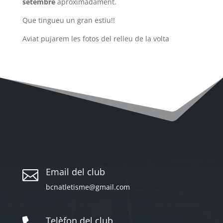
setembre
aproximadament.
Que tingueu un gran estiu!!
Aviat pujarem les fotos del relleu de la volta
Email del club

bcnatletisme@gmail.com
Telèfon del club