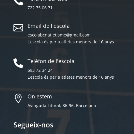

722 75 06 71
Email de l'escola

escolabcnatletisme@gmail.com
L’escola és per a atletes menors de 16 anys
Telèfon de l'escola

693 72 34 24
L’escola és per a atletes menors de 16 anys
On estem

Avinguda Litoral, 86-96, Barcelona
Segueix-nos