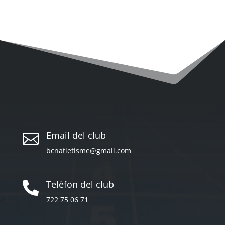
Email del club

bcnatletisme@gmail.com
Telèfon del club

722 75 06 71