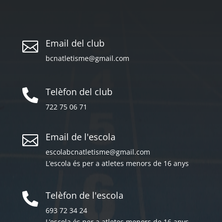
Email del club

bcnatletisme@gmail.com
Telèfon del club

722 75 06 71
Email de l'escola

escolabcnatletisme@gmail.com
L’escola és per a atletes menors de 16 anys
Telèfon de l'escola

693 72 34 24
L’escola és per a atletes menors de 16 anys