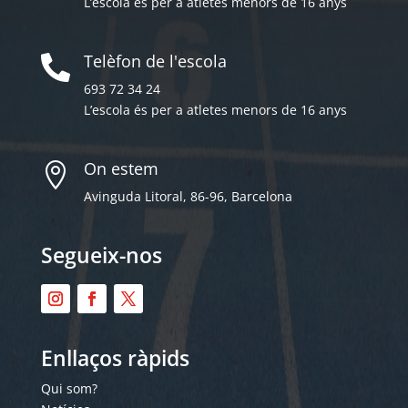
L’escola és per a atletes menors de 16 anys
Telèfon de l'escola

693 72 34 24
L’escola és per a atletes menors de 16 anys
On estem

Avinguda Litoral, 86-96, Barcelona
Segueix-nos
Enllaços ràpids
Qui som?