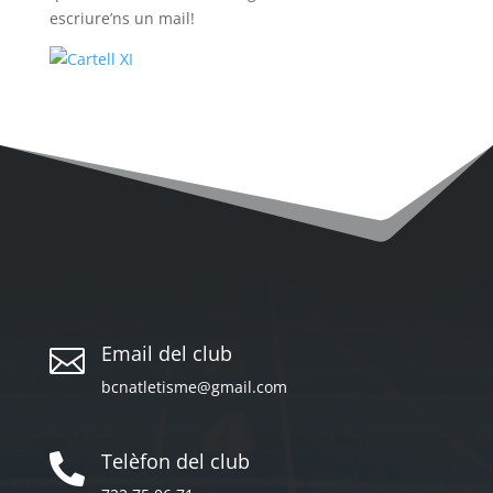
escriure’ns un mail!
Email del club

bcnatletisme@gmail.com
Telèfon del club
