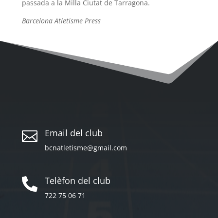
passada a la Milla Ciutat de Tarragona.
Barcelona Atletisme Press
Email del club

bcnatletisme@gmail.com
Telèfon del club

722 75 06 71