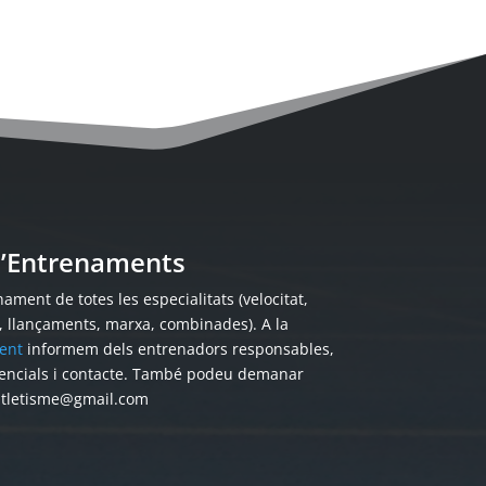
 d’Entrenaments
ament de totes les especialitats (velocitat,
s, llançaments, marxa, combinades). A la
ent
informem dels entrenadors responsables,
encials i contacte. També podeu demanar
atletisme@gmail.com