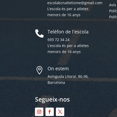
escolabcnatletisme@gmail.com
Avís
L’escola és per a atletes
Polí
menors de 16 anys
Polí
Telèfon de l'escola

693 72 34 24
L’escola és per a atletes
menors de 16 anys
On estem

Avinguda Litoral, 86-96,
Barcelona
Segueix-nos