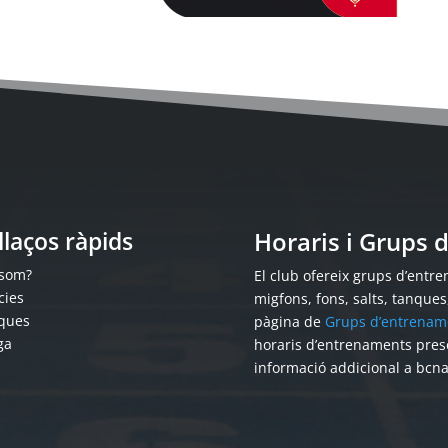
llaços ràpids
Horaris i Grups
 som?
El club ofereix grups d’entren
cies
migfons, fons, salts, tanque
ques
pàgina de
Grups d’entrenam
ga
horaris d’entrenaments pres
informació addicional a bcn