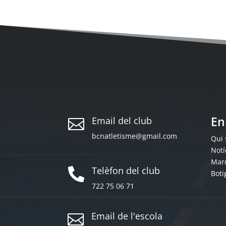
En
Email del club

bcnatletisme@gmail.com
Qui
Notí
Mar
Telèfon del club

Boti
722 75 06 71
Email de l'escola
