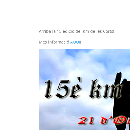
Arriba la 15 edicio del Km de les Corts!
Més informació
AQUI
!