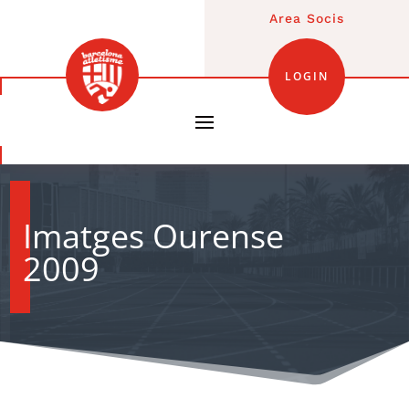
Area Socis
LOGIN
Imatges Ourense
2009