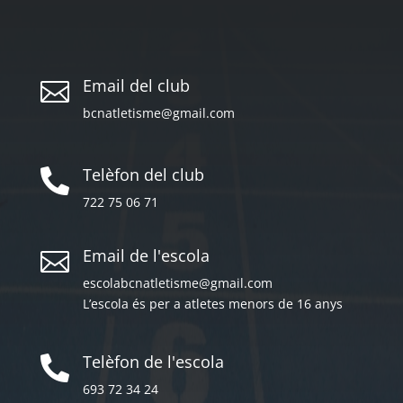
Email del club

bcnatletisme@gmail.com
Telèfon del club

722 75 06 71
Email de l'escola

escolabcnatletisme@gmail.com
L’escola és per a atletes menors de 16 anys
Telèfon de l'escola

693 72 34 24