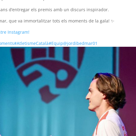
bans d’entregar els premis amb un discurs inspirador.
mar, que va immortalitzar tots els moments de la gala! ✨
stre Instagram!
oments
#AtletismeCatalà
#Equip
@jordibedmar01