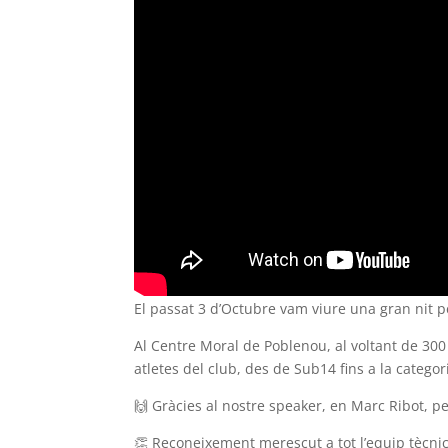
El passat 3 d’Octubre vam viure una gran nit 
Al Centre Moral de Poblenou, al voltant de 300
atletes del club, des de Sub14 fins a la categ
🙌 Gràcies al nostre speaker, en Marc Ribot, pe
👏 Reconeixement merescut a tot l’equip tècnic 