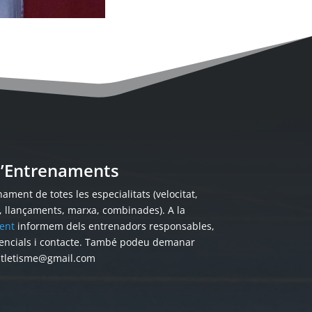
 d’Entrenaments
ament de totes les especialitats (velocitat,
s, llançaments, marxa, combinades). A la
ent
informem dels entrenadors responsables,
encials i contacte. També podeu demanar
atletisme@gmail.com