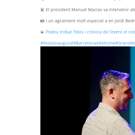
🎤 El president Manuel Macías va intervenir a
📸 I un agraïment molt especial a en Jordi Bed
💫
Podeu trobar fotos i crònica de l’event el no
#FestaInaugural
#BarcelonaAtletisme
#GransM