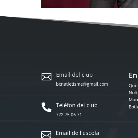
En
Email del club

bcnatletisme@gmail.com
Qui
Notí
Mar
Telèfon del club

Boti
722 75 06 71
Email de l'escola
