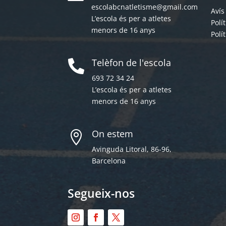
escolabcnatletisme@gmail.com
Avís
L’escola és per a atletes
Polí
menors de 16 anys
Polí
Telèfon de l'escola

693 72 34 24
L’escola és per a atletes
menors de 16 anys
On estem

Avinguda Litoral, 86-96,
Barcelona
Segueix-nos