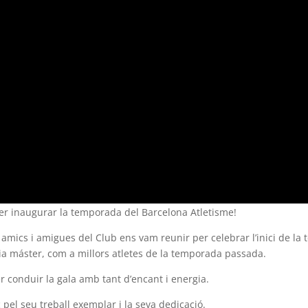
per inaugurar la temporada del Barcelona Atletisme!
 amics i amigues del Club ens vam reunir per celebrar l’inici de 
oria máster, com a millors atletes de la temporada passada.
r conduir la gala amb tant d’encant i energia.
pel seu treball exemplar i la seva dedicació.