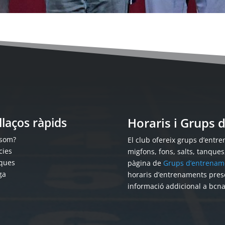
llaços ràpids
Horaris i Grups
 som?
El club ofereix grups d’entren
cies
migfons, fons, salts, tanque
ques
pàgina de
Grups d’entrenam
ga
horaris d’entrenaments pres
informació addicional a bcn