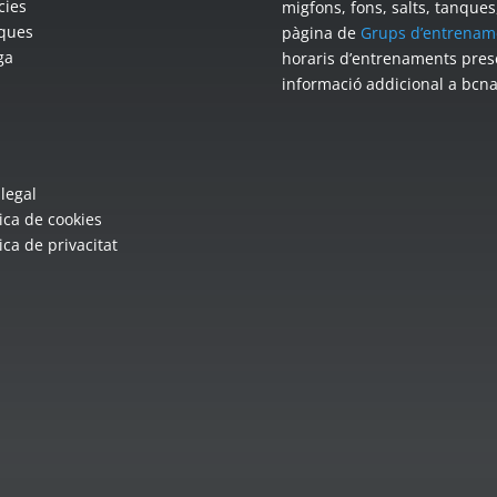
cies
migfons, fons, salts, tanque
ques
pàgina de
Grups d’entrenam
ga
horaris d’entrenaments pres
informació addicional a bcn
 legal
tica de cookies
tica de privacitat