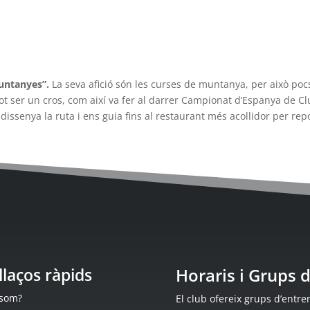
muntanyes”.
La seva afició són les curses de muntanya, per això po
pot ser un cros, com així va fer al darrer Campionat d’Espanya de C
dissenya la ruta i ens guia fins al restaurant més acollidor per rep
llaços ràpids
Horaris i Grups
 som?
El club ofereix grups d’entren