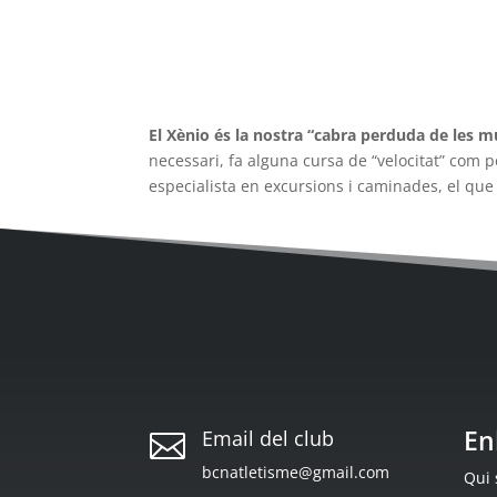
El Xènio és la nostra “cabra perduda de les 
necessari, fa alguna cursa de “velocitat” com 
especialista en excursions i caminades, el que 
En
Email del club

bcnatletisme@gmail.com
Qui