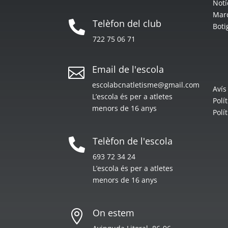
Notí
Mar
Telèfon del club

Boti
722 75 06 71
Email de l'escola

escolabcnatletisme@gmail.com
Avís
L’escola és per a atletes
Polí
menors de 16 anys
Polí
Telèfon de l'escola

693 72 34 24
L’escola és per a atletes
menors de 16 anys
On estem
