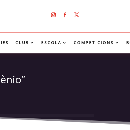
IES
CLUB
ESCOLA
COMPETICIONS
B
Xènio”