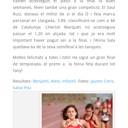
havien aconseguit el passi a la final fa dues
setmanes, feien també una gran competició. El Saul
Ruiz, donava el millor de si el dia D i feia marca
personal en Llargada, 3.89, classificant-se com a 8è
de Catalunya. L’Hector Marqués no aconseguia
passar el 1,20 en alçada, tot i que ja era molt
important haver pogut ser a la final, i l’Anna Sala
quedava 6a de la seva semifinal a les tanques.
Moltes felicitats a totes i tots! Ha sigut un gran final
de temporada, el premi a la feina feta durant tot
l’any!
Resultats:
Benjamí
,
Alevi
,
Infantil
. Fotos:
Jaume Coris
,
Salva Pou