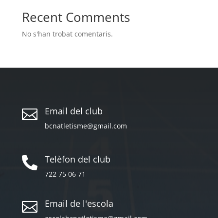
Recent Comments
No s'han trobat comentaris.
Email del club

bcnatletisme@gmail.com
Telèfon del club

722 75 06 71
Email de l'escola
