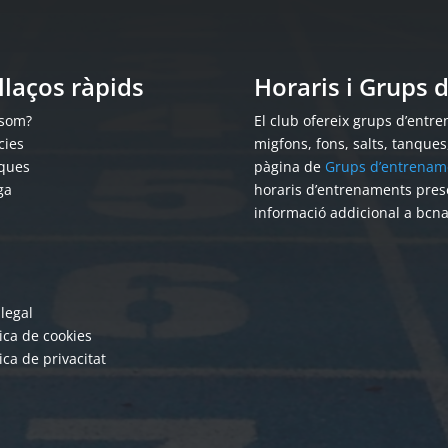
llaços ràpids
Horaris i Grups
 som?
El club ofereix grups d’entren
cies
migfons, fons, salts, tanque
ques
pàgina de
Grups d’entrenam
ga
horaris d’entrenaments pres
informació addicional a bcn
 legal
tica de cookies
tica de privacitat