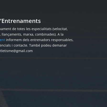
 d’Entrenaments
ament de totes les especialitats (velocitat,
s, llançaments, marxa, combinades). A la
ent
informem dels entrenadors responsables,
encials i contacte. També podeu demanar
atletisme@gmail.com