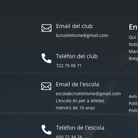
En
Email del club

bcnatletisme@gmail.com
Qui
Notí
Mar
Telèfon del club

Boti
722 75 06 71
Email de l'escola

escolabcnatletisme@gmail.com
Avís
L’escola és per a atletes
Polí
menors de 16 anys
Polí
Telèfon de l'escola

693 72 34 24