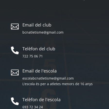
Email del club

bcnatletisme@gmail.com
Telèfon del club

722 75 06 71
Email de l'escola

escolabcnatletisme@gmail.com
L’escola és per a atletes menors de 16 anys
Telèfon de l'escola

693 72 34 24