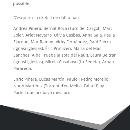
possible.
D’esquerre a dreta i de dalt a baix:
Andrea Piñera, Bernat Roca (Turó del Cargol), Marc
Soler, Arlet Navarro, Olívia Casbas, Anna Sala, Paula
Ejarque, Mar Ramon, Vicky Fernández, Raül Sierra
(Ignasi Iglésias), Èric Primiceri, Maria del Mar
Sánchez, Alba Trueba (a sota del Raül), Laura Beltrán
(Ignasi Iglésias), Mireia Casabayo (La Sedeta), Arnau
Parareda.
Enric Piñera, Lucas Martín, Paulo i Pedro Morello i
Nuno Martínez (Torrent d’en Melis). Falta l’Eloy
Portell que arribava més tard.