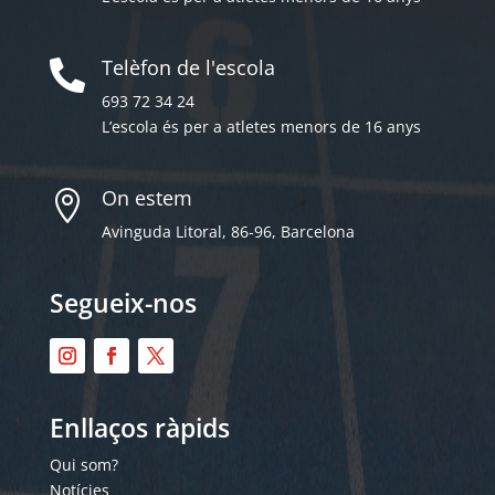
Telèfon de l'escola

693 72 34 24
L’escola és per a atletes menors de 16 anys
On estem

Avinguda Litoral, 86-96, Barcelona
Segueix-nos
Enllaços ràpids
Qui som?
Notícies