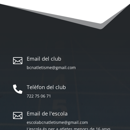
Email del club

bcnatletisme@gmail.com
Telèfon del club

722 75 06 71
Email de l'escola

escolabcnatletisme@gmail.com
L’escola és per a atletes menors de 16 anys