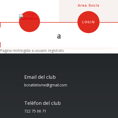
Area Socis
LOGIN
Pagina restringida a usuaris registrats
Email del club
bcnatletisme@gmail.com
Telèfon del club
722 75 06 71