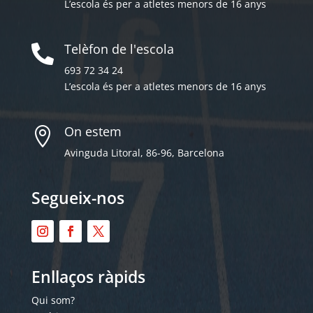
L’escola és per a atletes menors de 16 anys
Telèfon de l'escola

693 72 34 24
L’escola és per a atletes menors de 16 anys
On estem

Avinguda Litoral, 86-96, Barcelona
Segueix-nos
Enllaços ràpids
Qui som?