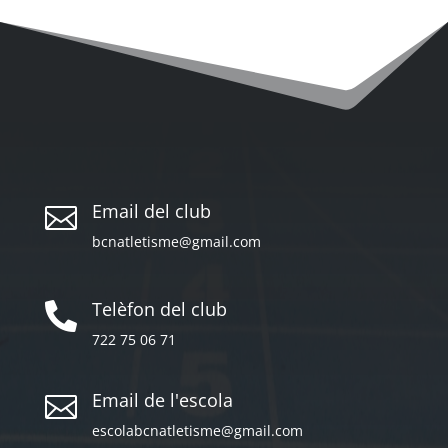
Email del club

bcnatletisme@gmail.com
Telèfon del club

722 75 06 71
Email de l'escola

escolabcnatletisme@gmail.com