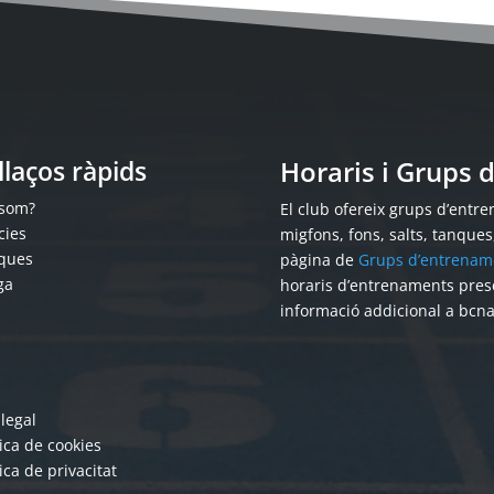
llaços ràpids
Horaris i Grups
 som?
El club ofereix grups d’entren
cies
migfons, fons, salts, tanque
ques
pàgina de
Grups d’entrenam
ga
horaris d’entrenaments pres
informació addicional a bcn
 legal
tica de cookies
tica de privacitat