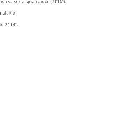
nso va ser el guanyador (21’16”).
alaltia).
e 24’14”.