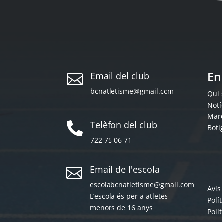
En
Email del club

bcnatletisme@gmail.com
Qui
Notí
Mar
Telèfon del club

Boti
722 75 06 71
Email de l'escola

escolabcnatletisme@gmail.com
Avís
L’escola és per a atletes
Polí
menors de 16 anys
Polí