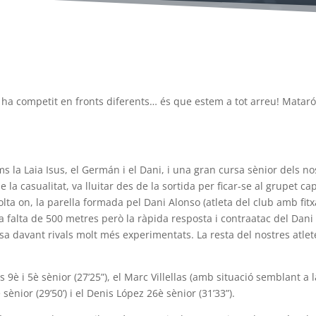
ha competit en fronts diferents… és que estem a tot arreu! Mataró,
 la Laia Isus, el Germán i el Dani, i una gran cursa sènior dels no
 la casualitat, va lluitar des de la sortida per ficar-se al grupet c
olta on, la parella formada pel Dani Alonso (atleta del club amb fit
 a falta de 500 metres però la ràpida resposta i contraatac del Dani
sa davant rivals molt més experimentats. La resta del nostres atle
rcos 9è i 5è sènior (27’25”), el Marc Villellas (amb situació semblant 
sènior (29’50’) i el Denis López 26è sènior (31’33”).