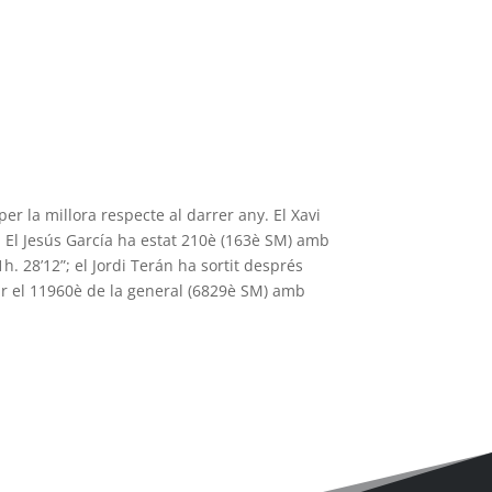
er la millora respecte al darrer any. El Xavi
. El Jesús García ha estat 210è (163è SM) amb
h. 28’12”; el Jordi Terán ha sortit després
bar el 11960è de la general (6829è SM) amb