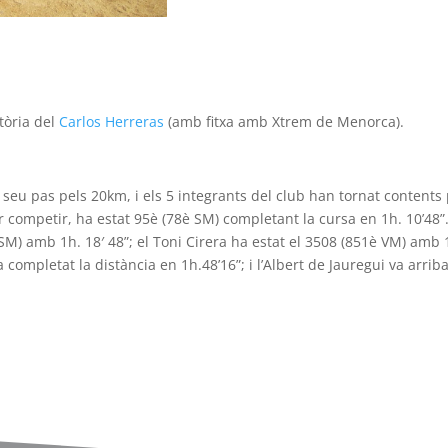
tòria del
Carlos Herreras
(amb fitxa amb Xtrem de Menorca).
 seu pas pels 20km, i els 5 integrants del club han tornat contents p
er competir, ha estat 95è (78è SM) completant la cursa en 1h. 10’48”
SM) amb 1h. 18′ 48”; el Toni Cirera ha estat el 3508 (851è VM) amb 1
completat la distància en 1h.48’16”; i l’Albert de Jauregui va arri