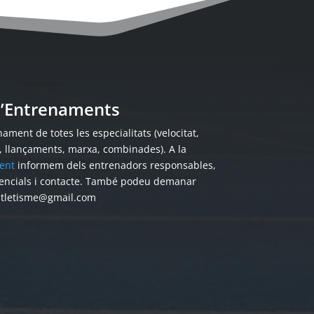
 d’Entrenaments
ament de totes les especialitats (velocitat,
s, llançaments, marxa, combinades). A la
ent
informem dels entrenadors responsables,
encials i contacte. També podeu demanar
atletisme@gmail.com