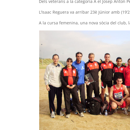
Dels veterans a la categoria A el Josep Anton P
L’Isaac Reguera va arribar 23è Júnior amb (19’23
A la cursa femenina, una nova sòcia del club, 