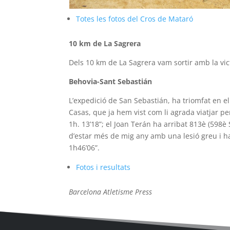
Totes les fotos del Cros de Mataró
10 km de La Sagrera
Dels 10 km de La Sagrera vam sortir amb la vic
Behovia-Sant Sebastián
L’expedició de San Sebastián, ha triomfat en el
Casas, que ja hem vist com li agrada viatjar p
1h. 13’18”; el Joan Terán ha arribat 813è (598è 
d’estar més de mig any amb una lesió greu i ha 
1h46’06”.
Fotos i resultats
Barcelona Atletisme Press