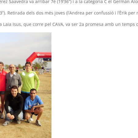
érez Saavedra va arribar 7è (19’36”) i a la categoria C el Germán Alo
”). Retirada dels dos més joves (l’Andrea per confussió i l’Èrik per m
la Laia Isus, que corre pel CAVA, va ser 2a promesa amb un temps d