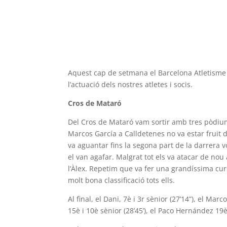
Aquest cap de setmana el Barcelona Atletisme 
l’actuació dels nostres atletes i socis.
Cros de Mataró
Del Cros de Mataró vam sortir amb tres pòdiums
Marcos García a Calldetenes no va estar fruit de
va aguantar fins la segona part de la darrera v
el van agafar. Malgrat tot els va atacar de nou
l’Àlex. Repetim que va fer una grandíssima cur
molt bona classificació tots ells.
Al final, el Dani, 7è i 3r sènior (27’14”), el Ma
15è i 10è sènior (28’45’), el Paco Hernández 19è 