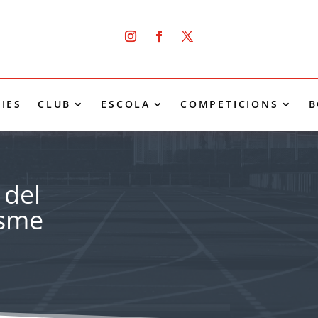
IES
CLUB
ESCOLA
COMPETICIONS
B
 del
isme