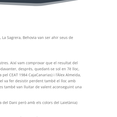
 La Sagrera, Behovia van ser ahir seus de
stres. Així vam comprovar que el resultat del
apdavanter, després, quedant-se sol en 7è lloc,
xa pel CEAT 1984 CajaCanarias) i l’Àlex Almeida,
 el va fer desistir perdent també el lloc amb
tes també van lluitar de valent aconseguint una
a la del Dani però amb els colors del Laietània)