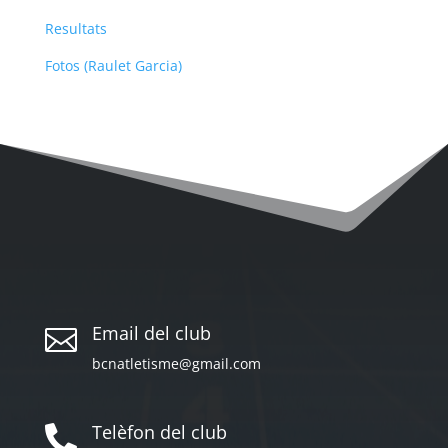
Resultats
Fotos (Raulet Garcia)
Email del club

bcnatletisme@gmail.com
Telèfon del club
