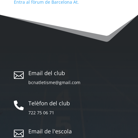
Entra al fòrum de Barcelona At.
Email del club

bcnatletisme@gmail.com
Telèfon del club

722 75 06 71
Email de l'escola
