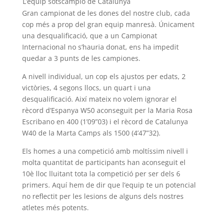
L’equip sotscampió de Catalunya
Gran campionat de les dones del nostre club, cada
cop més a prop del gran equip manresà. Únicament
una desqualificació, que a un Campionat
Internacional no s’hauria donat, ens ha impedit
quedar a 3 punts de les campiones.
A nivell individual, un cop els ajustos per edats, 2
victòries, 4 segons llocs, un quart i una
desqualificació. Així mateix no volem ignorar el
rècord d’Espanya W50 aconseguit per la Maria Rosa
Escribano en 400 (1’09”03) i el rècord de Catalunya
W40 de la Marta Camps als 1500 (4’47”32).
Els homes a una competició amb moltíssim nivell i
molta quantitat de participants han aconseguit el
10è lloc lluitant tota la competició per ser dels 6
primers. Aquí hem de dir que l’equip te un potencial
no reflectit per les lesions de alguns dels nostres
atletes més potents.