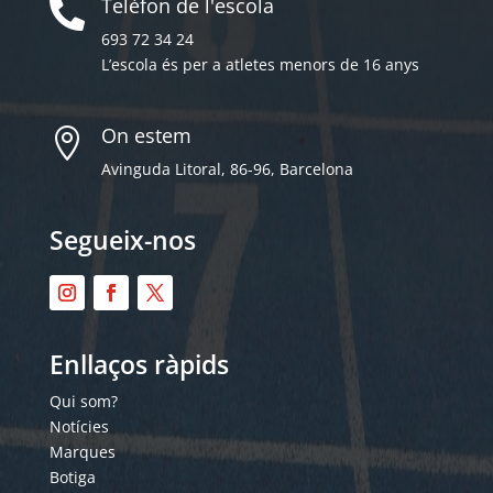
Telèfon de l'escola

693 72 34 24
L’escola és per a atletes menors de 16 anys
On estem

Avinguda Litoral, 86-96, Barcelona
Segueix-nos
Enllaços ràpids
Qui som?
Notícies
Marques
Botiga