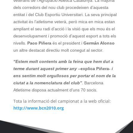
veterans de l’Agrupació Atlètica Catalunya. La majoria
dels corredors del nou club procedeixen d’aquesta
entitat i del Club Esportiu Universitari. La seva principal
activitat és l’atletisme veterà, però mica en mica estan
ampliant el seu radi d’acció i la visió que els mou és el
desenvolupament i promoció d’aquest esport a tots els
nivells.
Paco Piñera
és el president i
Germán Alonso
un altre destacat directiu molt conegut al sector.
“Estem molt contents amb la feina que hem dut a
terme durant aquest primer any
–explica Piñera-
i
ens sentim molt orgullosos per portar el nom de la
ciutat a la nomenclatura del club”
. Barcelona
Atletisme disposa actualment d’uns 70 socis.
Tota la informació del campionat a la web oficial:
http://www.bcn2010.org