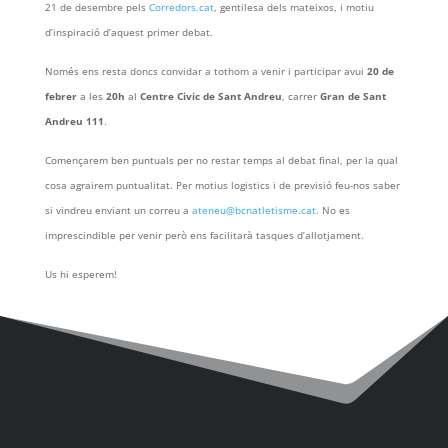
21 de desembre pels
Corredors.cat
, gentilesa dels mateixos, i motiu
d’inspiració d’aquest primer debat.
Només ens resta doncs convidar a tothom a venir i participar avui
20 de
febrer
a les
20h
al
Centre Civic de Sant Andreu
, carrer
Gran de Sant
Andreu 111
.
Començarem ben puntuals per no restar temps al debat final, per la qual
cosa agrairem puntualitat. Per motius logistics i de previsió feu-nos saber
si vindreu enviant un correu a
ateneu@bcnatletisme.cat
. No es
imprescindible per venir però ens facilitarà tasques d’allotjament.
Us hi esperem!