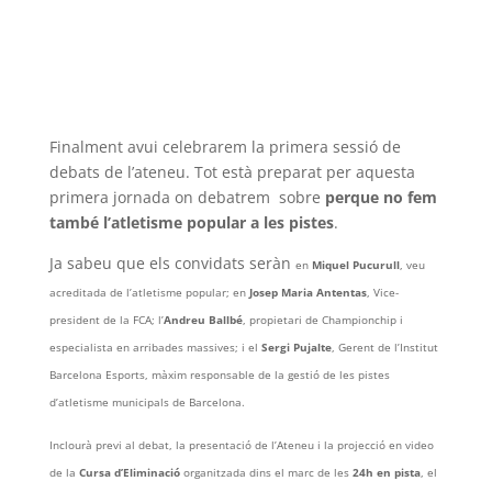
Finalment avui celebrarem la primera sessió de
debats de l’ateneu. Tot està preparat per aquesta
primera jornada on debatrem sobre
perque no fem
també l’atletisme popular a les pistes
.
Ja sabeu que els convidats seràn
en
Miquel Pucurull
, veu
acreditada de l’atletisme popular; en
Josep Maria Antentas
, Vice-
president de la FCA; l’
Andreu Ballbé
, propietari de Championchip i
especialista en arribades massives; i el
Sergi Pujalte
, Gerent de l’Institut
Barcelona Esports, màxim responsable de la gestió de les pistes
d’atletisme municipals de Barcelona.
Inclourà previ al debat, la presentació de l’Ateneu i la projecció en video
de la
Cursa d’Eliminació
organitzada dins el marc de les
24h en pista
, el