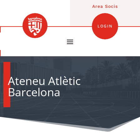
Area Socis
LOGIN
Ateneu Atlètic
Barcelona