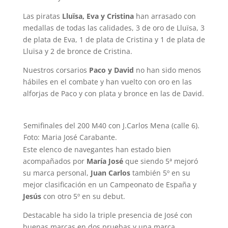
Las piratas
Lluïsa, Eva y Cristina
han arrasado con
medallas de todas las calidades, 3 de oro de Lluïsa, 3
de plata de Eva, 1 de plata de Cristina y 1 de plata de
Lluïsa y 2 de bronce de Cristina.
Nuestros corsarios
Paco y David
no han sido menos
hábiles en el combate y han vuelto con oro en las
alforjas de Paco y con plata y bronce en las de David.
Semifinales del 200 M40 con J.Carlos Mena (calle 6).
Foto: Maria José Carabante.
Este elenco de navegantes han estado bien
acompañados por
María José
que siendo 5ª mejoró
su marca personal,
Juan Carlos
también 5º en su
mejor clasificación en un Campeonato de España y
Jesús
con otro 5º en su debut.
Destacable ha sido la triple presencia de José con
buenas marcas en dos pruebas y una marca