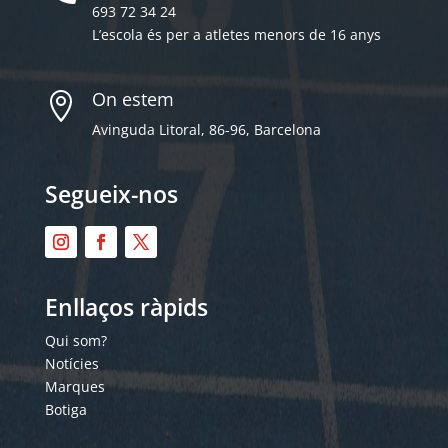
693 72 34 24
L’escola és per a atletes menors de 16 anys
On estem

Avinguda Litoral, 86-96, Barcelona
Segueix-nos
Enllaços ràpids
Qui som?
Notícies
Marques
Botiga